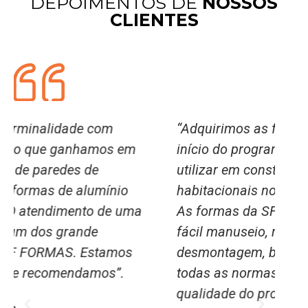
DEPOIMENTOS DE
NOSSOS
CLIENTES
“Adquirimos as formas SF ainda no
Sr
início do programa MCMV, para
a
utilizar em construção de unidades
ex
habitacionais no estado da Paraíba.
s
As formas da SF demonstraram ser de
d
fácil manuseio, montagem e
t
desmontagem, bem como atendem a
c
todas as normas de segurança. A
q
qualidade do produto final é excelente,
m