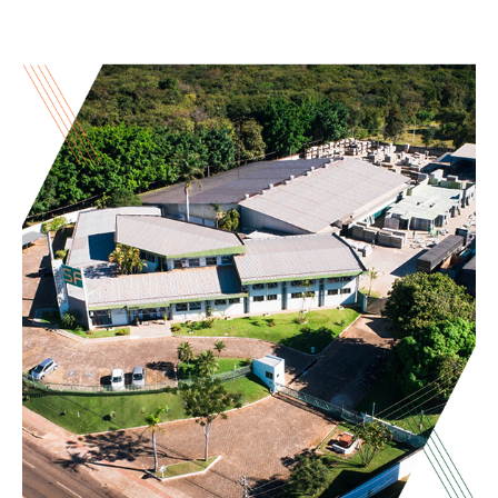
Sistema construtivo para
estruturas de concreto
As principais vantagens do sistema são: redução na mão-de-
obra, velocidade de execução, confiabilidade técnica, baixa
geração de resíduos e ausência de equipamentos de grande
porte.
SAIBA MAIS