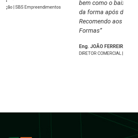
bem como o baixo nível de desgaste
p
da forma após diversos usos.
e 
Recomendo aos parceiros o uso da SF
m
Formas”
u
M
Eng. JOÃO FERREIRA DA LUZ
F
DIRETOR COMERCIAL | JGA ENGENHARIA LTDA
Wa
Di
CO